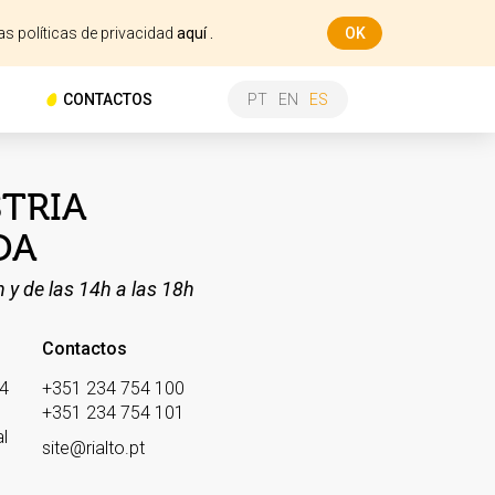
as políticas de privacidad
aquí .
OK
CONTACTOS
PT
EN
ES
STRIA
DA
h y de las 14h a las 18h
Contactos
 4
+351 234 754 100
+351 234 754 101
l
site@rialto.pt