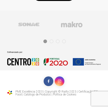
PME Excelência 2020 | Copyright © Rialto 2023 |
Certificação IFS
Food
|
Catálogo de Produtos
|
Política de Cookies