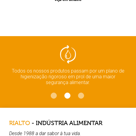
Todos os nossos produtos passam por um plano de
higienização rigoroso em prol de uma maior
segurança alimentar.
RIALTO
- INDÚSTRIA ALIMENTAR
Desde 1988 a dar
sabor
à
tua
vida
.