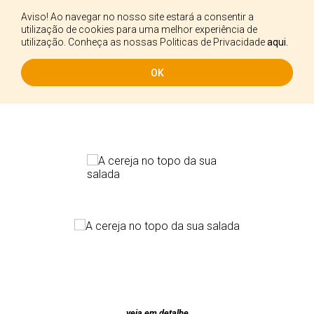
Aviso! Ao navegar no nosso site estará a consentir a
PT
utilização de cookies para uma melhor experiência de
utilização. Conheça as nossas Politicas de Privacidade
aqui.
OK
Croutons Picagrill - Alho e Salsa
veja em detalhe