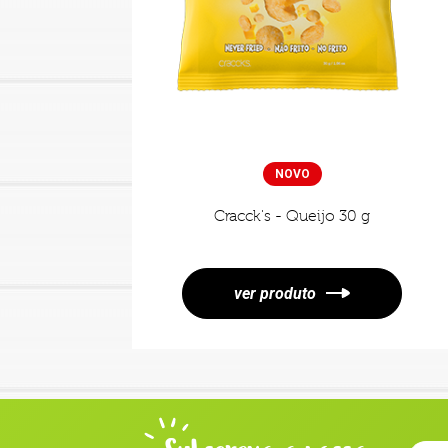
NOVO
Cracck's - Queijo 30 g
ver produto