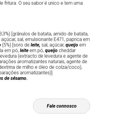
e fritura. O seu sabor é unico e tem uma
,3%) [grânulos de batata, amido de batata,
, açúcar, sal, emulsionante E471, paprica em
o
(5%) [soro de
leite,
sal, açúcar,
queijo
em
ola em pó,
leite
em pó,
queijo
cheddar
levedura (extracto de levedura e agente de
arações aromatizantes naturais, agente de
extrina de milho e óleo de colza/coco),
eparações aromatizantes)].
es de sésamo
.
Fale connosco