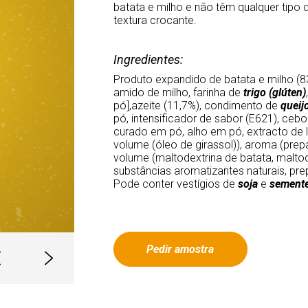
batata e milho e não têm qualquer tipo d
textura crocante.
Ingredientes:
Produto expandido de batata e milho (83
amido de milho, farinha de
trigo
(glúten)
pó],azeite (11,7%), condimento de
queij
pó, intensificador de sabor (E621), ceb
curado em pó, alho em pó, extracto de 
volume (óleo de girassol)), aroma (prep
volume (maltodextrina de batata, maltod
substâncias aromatizantes naturais, pr
Pode conter vestígios de
soja
e
sement
Pedir amostra