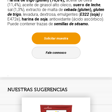
H
arina de
trigo (gluten)
(76,8%)
,
aceite de oliva
(11,4%), aceite de girasol alto oleico,
suero de
leche
,
sal (1,3%), extracto de malta de
cebada (gluten
),
gluten
de trig
o
, levadura, dextrosa, emulgentes (
E322
(soja)
y
E472e),
harina de
soja
, antioxidante (ácido ascórbico).
Puede contener trazas de
semillas de sésamo.
Solicitar muestra
Fale connosco
.
NUESTRAS SUGERENCIAS