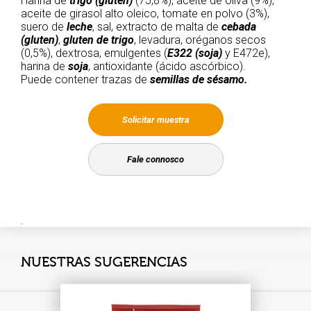
Harina de
trigo (gluten)
(75,8%), aceite de oliva (9%),
aceite de girasol alto oleico, tomate en polvo (3%),
suero de
leche
, sal, extracto de malta de
cebada
(gluten)
,
gluten de trigo
, levadura, oréganos secos
(0,5%), dextrosa, emulgentes (
E322 (soja)
y E472e),
harina de
soja
, antioxidante (ácido ascórbico).
Puede contener trazas de
semillas de sésamo.
Solicitar muestra
Fale connosco
.
NUESTRAS SUGERENCIAS