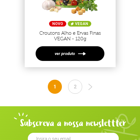
NOVO
VEGAN
Croutons Alho e Ervas Finas
VEGAN - 120g
ver produto
1
2
Subscreva a nossa newslettter