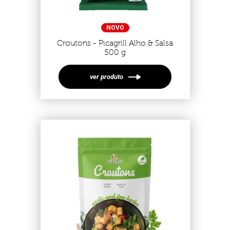
NOVO
Croutons - Picagrill Alho & Salsa
500 g
ver produto