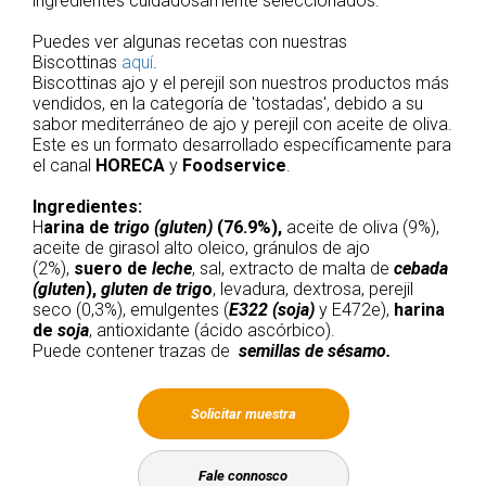
ingredientes cuidadosamente seleccionados.
Puedes ver algunas recetas con nuestras
Biscottinas
aquí
.
Biscottinas ajo y el perejil son nuestros productos más
vendidos, en la categoría de 'tostadas', debido a su
sabor mediterráneo de ajo y perejil con aceite de oliva.
Este es un formato desarrollado específicamente para
el canal
HORECA
y
Foodservice
.
Ingredientes:
H
arina de
trigo (gluten)
(76.9%)
,
aceite de oliva (9%),
aceite de girasol alto oleico, gránulos de ajo
(2%),
suero de
leche
, sal, extracto de malta de
cebada
(gluten
),
gluten de trig
o
, levadura, dextrosa, perejil
seco (0,3%), emulgentes (
E322
(soja)
y E472e),
harina
de
soja
, antioxidante (ácido ascórbico).
Puede contener trazas de
semillas de sésamo.
Solicitar muestra
Fale connosco