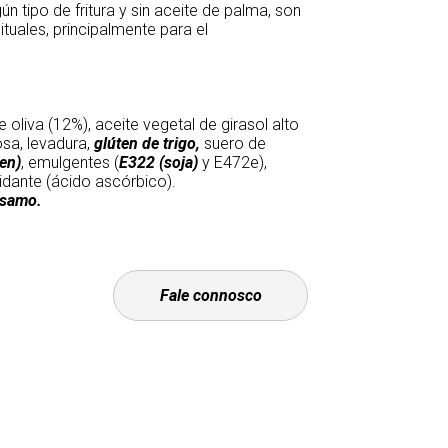
 tipo de fritura y sin aceite de palma, son
tuales, principalmente para el
 oliva (12%), aceite vegetal de girasol alto
osa, levadura,
glúten de trigo,
suero de
en)
, emulgentes (
E322
(soja)
y E472e),
xidante (ácido ascórbico).
ésamo.
Fale connosco