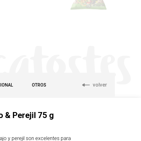
catostes
volver
CIONAL
OTROS
o & Perejil 75 g
ajo y perejil son excelentes para