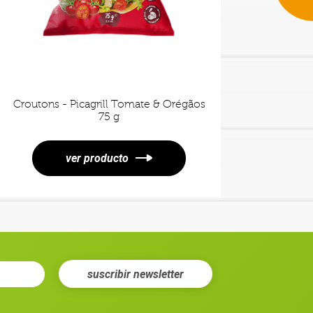
Croutons - Picagrill Tomate & Orégãos
Crouto
75 g
ver producto
suscribir
newsletter