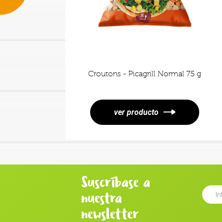
a 500 g
Croutons - Picagrill Normal 75 g
ver producto
Suscríbase a
nuestra
newsletter