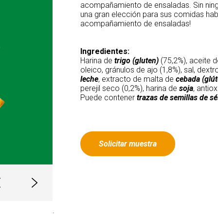
acompañamiento de ensaladas. Sin ningún
una gran elección para sus comidas habi
acompañamiento de ensaladas!
Ingredientes:
Harina de
trigo (gluten)
(75,2%), aceite de
oleico, gránulos de ajo (1,8%), sal, dextr
leche
, extracto de malta de
cebada (glút
perejil seco (0,2%), harina de
soja
, antio
Puede contener
trazas de semillas de s
Solicitar muestra
.