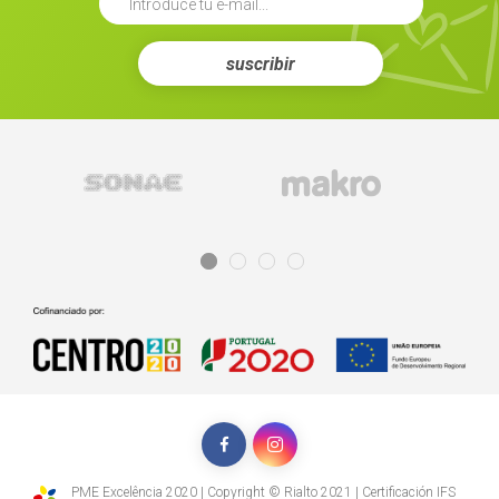
suscribir
PME Excelência 2020 | Copyright © Rialto 2021 | Certificación IFS