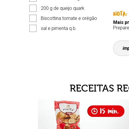
200 g de queijo quark
NOTA:
Biscottina tomate e orégão
Mais p
Prepare
sal e pimenta q.b.
imp
RECEITAS R
min.
15 min.