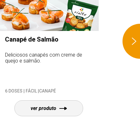
Canapé de Salmão
Tapas
azeit
Deliciosos canapés com creme de
Ideal p
queijo e salmão.
convid
6 DOSES | FÁCIL |CANAPÉ
15 DOSE
ver produto