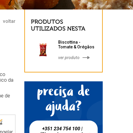
voltar
PRODUTOS
UTILIZADOS NESTA
RECEITA
Biscottina -
Tomate & Orégãos
100 g
ver produto
rco
nico da
precisa de
ne de
ajuda?
+351 234 754 100 |
ngelar