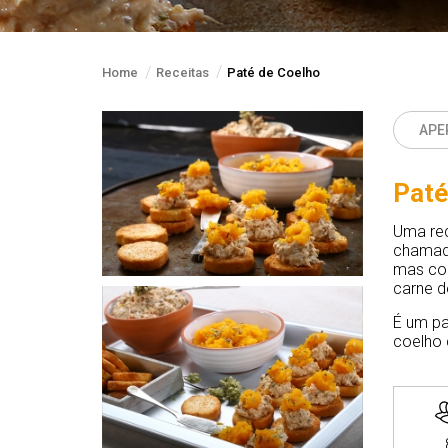
Home
Receitas
Paté de Coelho
APE
Paté
Uma rec
chamado
mas com
carne d
É um pa
coelho 