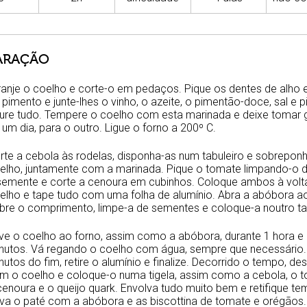
ARAÇÃO
ranje o coelho e corte-o em pedaços. Pique os dentes de alho e 
 pimento e junte-lhes o vinho, o azeite, o pimentão-doce, sal e 
iture tudo. Tempere o coelho com esta marinada e deixe tomar 
 um dia, para o outro. Ligue o forno a 200º C.
rte a cebola às rodelas, disponha-as num tabuleiro e sobrepon
elho, juntamente com a marinada. Pique o tomate limpando-o d
semente e corte a cenoura em cubinhos. Coloque ambos à volt
elho e tape tudo com uma folha de alumínio. Abra a abóbora a
bre o comprimento, limpe-a de sementes e coloque-a noutro tab
ve o coelho ao forno, assim como a abóbora, durante 1 hora e
nutos. Vá regando o coelho com água, sempre que necessário.
nutos do fim, retire o alumínio e finalize. Decorrido o tempo, des
m o coelho e coloque-o numa tigela, assim como a cebola, o t
cenoura e o queijo quark. Envolva tudo muito bem e retifique te
rva o paté com a abóbora e as biscottina de tomate e orégãos.