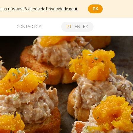
ça as nossas Politicas de Privacidade
aqui.
OK
CONTACTOS
PT
EN
ES