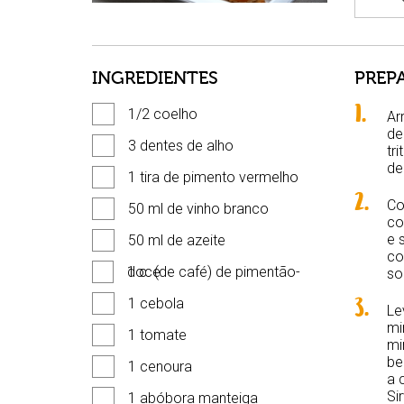
INGREDIENTES
PREP
1/2 coelho
Ar
de
3 dentes de alho
tr
de
1 tira de pimento vermelho
Co
50 ml de vinho branco
co
e 
50 ml de azeite
co
1 c. (de café) de pimentão-doce
so
1 cebola
Le
mi
1 tomate
mi
be
1 cenoura
a 
Si
1 abóbora manteiga