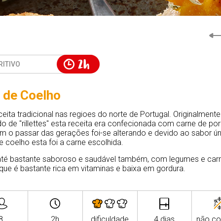
2h
RITIVO
 de Coelho
eita tradicional nas regioes do norte de Portugal. Originalmente
 de "rillettes" esta receita era confecionada com carne de po
 o passar das gerações foi-se alterando e devido ao sabor ú
e coelho esta foi a carne escolhida.
té bastante saboroso e saudável também, com legumes e car
que é bastante rica em vitaminas e baixa em gordura.
8
2h
dificuldade
4 dias
não co