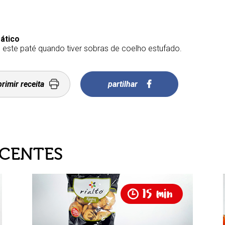
rático
 este paté quando tiver sobras de coelho estufado.
rimir receita
partilhar
ECENTES
15 min