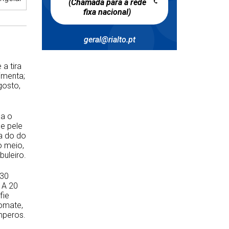
(Chamada para a rede
fixa nacional)
geral@rialto.pt
a tira
pimenta;
gosto,
ha o
e pele
a do do
o meio,
uleiro.
 30
 A 20
fie
omate,
mperos.