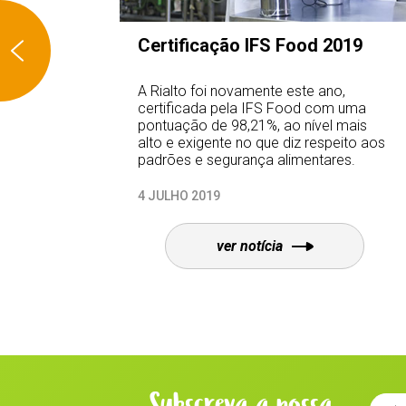
rtificação IFS Food 2019
Rialto di
Excelênci
ialto foi novamente este ano,
Desde 2011 
rtificada pela IFS Food com uma
distinguida
ntuação de 98,21%, ao nível mais
ano corrente
o e exigente no que diz respeito aos
drões e segurança alimentares.
JULHO 2019
30 ABRIL 201
ver notícia
Subscreva a nossa