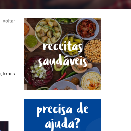
voltar
receitas
saudáveis
m, temos
precisa de
ajuda?