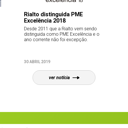
stinguida PME
Novo sabor das 
a 2018
que a Rialto vem sendo
Recentemente a Rialt
 como PME Excelência e o
novo sabor para as su
 não foi excepção.
30g.
9
20 MARÇO 2019
ver notícia
ver notíci