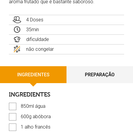
aroma frutado que é bastante saboroso.
4 Doses
35min
dificuldade
não congelar
INGREDIENTES
PREPARAÇÃO
INGREDIENTES
850ml água
600g abóbora
1 alho francês