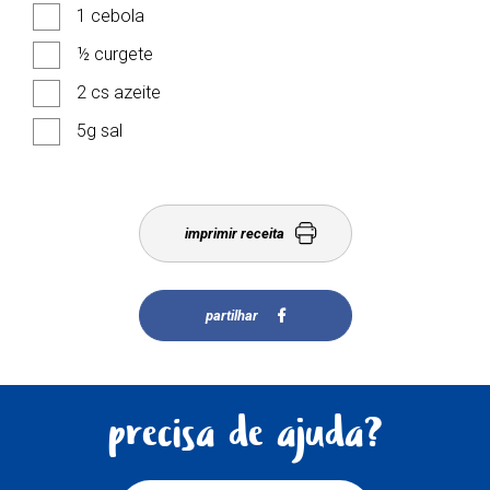
1 cebola
½ curgete
2 cs azeite
5g sal
imprimir receita
partilhar
precisa de ajuda?